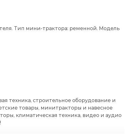
теля. Тип мини-трактора: ременной. Модель
р
вая техника, строительное оборудование и
етские товары, минитракторы и навесное
торы, климатическая техника, видео и аудио
!
Беларуси. Возможность покупки в рассрочку