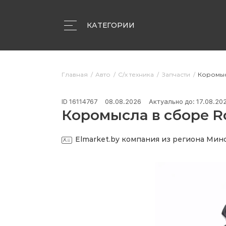
КАТЕГОРИИ
Объявления
Компании
Статьи
Главная
Авто
С/х техника
Запчасти
Коромысл
ID 16114767
08.08.2026
Актуально до: 17.08.20
Коромысла в сборе Ro
Elmarket.by
компания из региона Мин