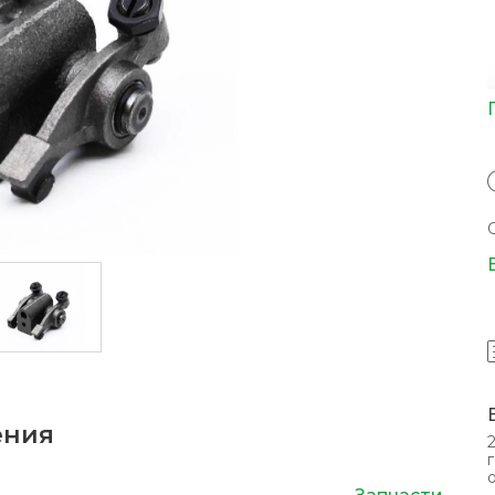
ения
г
Запчасти