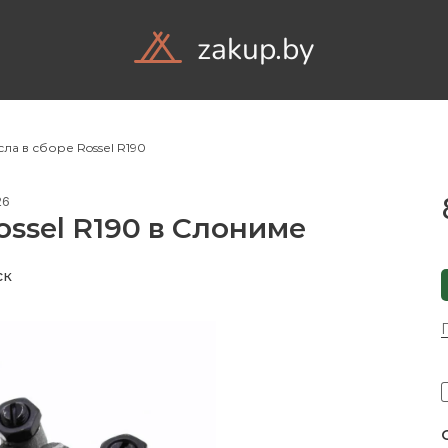
zakup.by
Объявления
Комп
а в сборе Rossel R190
26
ssel R190 в Слониме
ск