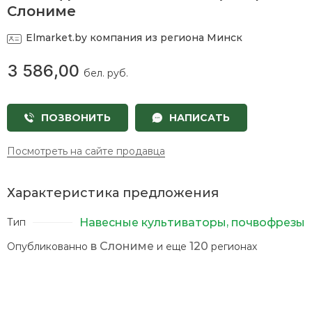
ру
ру
Слониме
Elmarket.by
компания из региона Минск
К
3 586,00
т
бел. руб.
ПОЗВОНИТЬ
НАПИСАТЬ
П
к
Посмотреть на сайте продавца
М
Характеристика предложения
Навесные культиваторы, почвофрезы
Тип
в Слониме
120
Опубликованно
и еще
регионах