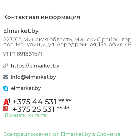
Магнит)
Контактная информация
Оплата через систему «Расчет» (
ЕРИП
)
Elmarket.by
Покупка в
кредит
223012, Минская область, Минский район, гор.
пос. Мачулищи, ул. Аэродромная, 15а, офис 46
Покупка в
рассрочку
691831571
УНП
Доставка по Минску
https://elmarket.by
Товар на сумму более 100,00 рублей
info@elmarket.by
доставляется по городу Минску и в пределах
elmarket.by
кольцевой автодороги БЕСПЛАТНО до Вашего
дома.
+375 44 531 ** **
Время доставки Вы определяете сами, указав
+375 25 531 ** **
его либо в электронной форме заказа, либо
Показать контакты
указав его нашему менеджеру по телефону.
Дополнительная плата взимается за:
Все предложения от Elmarket.by в Слониме