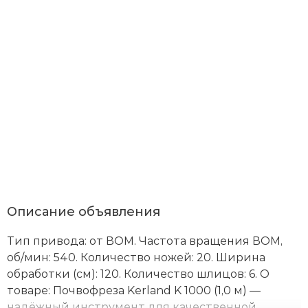
Я
со
с
По
со
Описание объявления
и
с
Тип привода: от ВОМ. Частота вращения ВОМ,
пр
об
об/мин: 540. Количество ножей: 20. Ширина
пе
обработки (см): 120. Количество шлицов: 6. О
да
товаре: Почвофреза Kerland K 1000 (1,0 м) —
в
со
надёжный инструмент для качественной