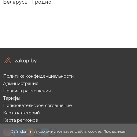
Беларусь
Гродно
Время работы
:
9.00
до
18.00
c понедельника по
пятницу
Наш адрес:
Минская область, Минский район,
г.п. Мачулищи, ул. Аэродромная, 15А.
Координаты: N 53.7674918 E 27.5942205
zakup.by
Политика конфиденциальности
Администрация
Правила размещения
Тарифы
Пользовательское соглашение
Карта категорий
Не
Не
соглаш
соглаш
Карта регионов
на
на
предопл
предопл
если не
если не
Сайт slonim.zakup.by использует файлы cookies. Продолжая
уверен
уверен