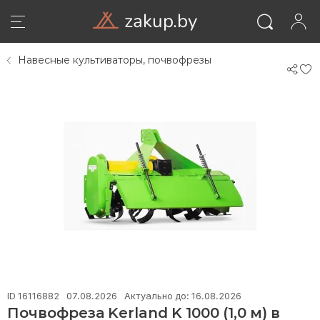
zakup.by
07
07
Навесные культиваторы, почвофрезы
ID
ID
П
П
K
K
K
K
ВОЙТИ
El
El
1
1
3
3
(1
(1
5
5
м
м
ID 16116882
07.08.2026
Актуально до: 16.08.2026
бе
бе
Почвофреза Kerland K 1000 (1,0 м) в